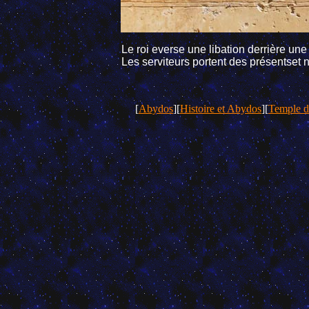
Le roi everse une libation derrière un
Les serviteurs portent des présentset n
[
Abydos
][
Histoire et Abydos
][
Temple d