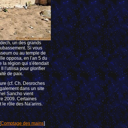
Qadech, un des grands
soubassement. Si vous
messeum ou au temple de
le opposa, en l'an 5 du
 la région qui s'étendait
l'utilisa pour glorifier
ité de paix.
re (cf.
Ch. Desroches
galement dans un site
ichel Sancho vient
bre 2009. Certaines
 le rôle des Na'arins.
[
Comptage des mains
]