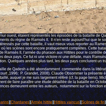
 mur ouest, étaient représentés les épisodes de la bataille de 
ents du règne de Ramsès II. Il n'en reste aujourd'hui que le 
ntéressés par cette bataille, il vaut mieux vous reporter au Ra
 où les scènes sont encore pratiquement complètes. Cette batail
de Ramsès II, l'armée du pharaon aux Hittites pour le contrôle de
es deux pays. Ce fut ni une victoire ni une défaite, mais Ramsès II 
tion. Quelques années plus tard, les deux pays conclurent un tra
aille de Qadesh a été abondamment commentée dans la littératu
ourt ,1996;
P. Grandet, 2008). Claude Obsommer la présente é
taillé, auquel je me suis largement référé (cf. la page liens). M
ent de faire paraître une étude détaillée de la bataille en Octo
ences demeurent entre les auteurs, notamment sur la fonction et
arins
][
Chardanes
][
Armée hittite
][
Hittites vaincus
][
Scènes de fin
]