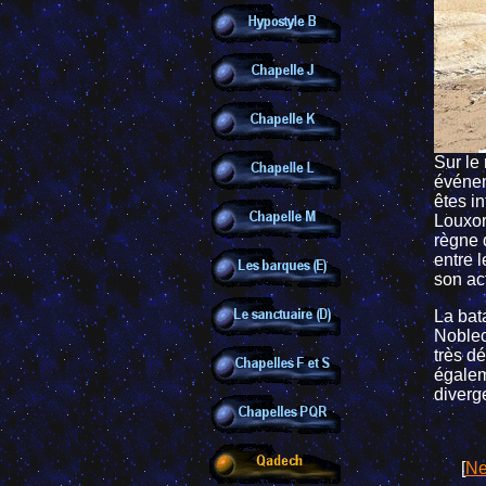
Sur le
événem
êtes i
Louxor
règne 
entre l
son ac
La bat
Noblec
très dé
égalem
diverg
[
Ne