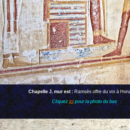
Chapelle J, mur est :
Ramsès offre du vin à Horus
Cliquez
ici
pour la photo du bas