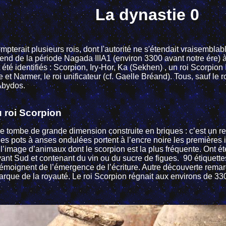
La dynastie 0
mpterait plusieurs rois, dont l'autorité ne s'étendait vraisemblab
tend de la période Nagada IIIA1 (environ 3300 avant notre ére) 
 été identifiés : Scorpion, Iry-Hor, Ka (Sekhen) , un roi Scorpion II 
t Narmer, le roi unificateur (cf. Gaelle Bréand). Tous, sauf le ro
Abydos.
 roi Scorpion
re tombe de grande dimension construite en briques : c’est un re
s pots à anses ondulées portent à l’encre noire les premières i
t l’image d’animaux dont le scorpion est la plus fréquente. Ont é
vant Sud
et contenant du vin ou du sucre de figues.
90 étiquette
témoignent de l’émergence de l’écriture. Autre découverte remar
marque de la royauté. Le roi Scorpion régnait aux environs de 33