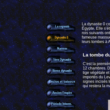
La dynastie 0 co
Égypte. Elle s'é
rois suivants ont
fameuse massue e
leurs tombes à 
La tombe du
C'est la premiè
12 chambres. De
tige végétale e
importés du Le
signes incisés 
qui restera la 