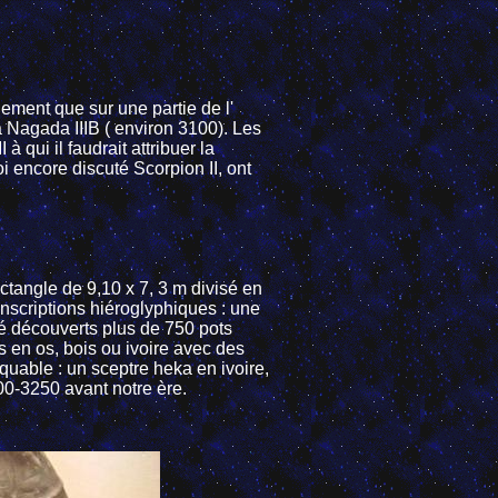
lement que sur une partie de l'
à Nagada IIIB ( environ 3100). Les
à qui il faudrait attribuer la
i encore discuté Scorpion II, ont
ctangle de 9,10 x 7, 3 m divisé en
nscriptions hiéroglyphiques : une
té découverts plus de 750 pots
s en os, bois ou ivoire avec des
quable : un sceptre heka en ivoire,
00-3250 avant notre ère.