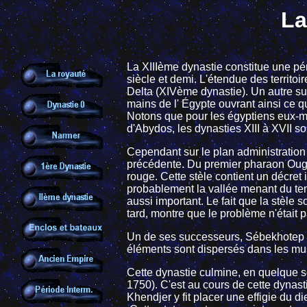
La
La XIIIème dynastie constitue une p
siècle et demi. L'étendue des territo
Delta (XIVème dynastie). Un autre sui
mains de l' Égypte ouvrant ainsi ce q
Notons que pour les égyptiens eux-mêm
d'Abydos, les dynasties XIII à XVII s
Cependant sur le plan administration
précédente. Du premier pharaon Ougaf
rouge. Cette stèle contient un décret
probablement la vallée menant du te
aussi important. Le fait que la stèle 
tard, montre que le problème n'était p
Un de ses successeurs, Sébekhotep Ier
éléments sont dispersés dans les mus
Cette dynastie culmine, en quelque 
1750). C'est au cours de cette dynast
Khendjer y fit placer une effigie du die