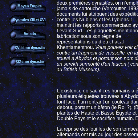
deux premières dynasties, on n’empl
jamais de cartouche (Vercoutter, 1992
documents lui attribuent des expéditi
contre les Nubiens et les Lybiens. Il
maintint les rapports commerciaux av
Levant-Sud.
Les plaquettes mentionn
fabrication sous son règne de
représentations du dieu chacal
Khentiamenthou.
Vous pouvez voir ci
contre un fragment de vaisselle en f
trouvé à Abydos et portant son nom 
un serekh surmonté d'un faucon ( co
au British Museum).
L’existence de sacrifices humains a ét
plusieurs étiquettes trouvées à Abyd
font face, l’un rentrant un couteau da
debout, portant un bâton (le Roi ?). 
plantes de Haute et Basse Égypte et l
Double Pays et le sacrifice humain. El
La reprise des fouilles de son tombe
allemands ont mis au jour des ossem