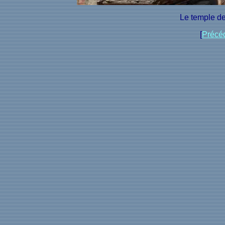
Le temple d
[
Précé