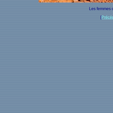
Les femmes ca
[
Précé