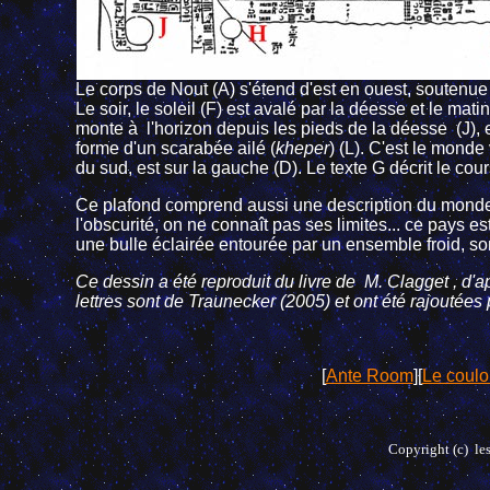
Le corps de Nout (A) s'étend d'est en ouest, soutenue 
Le soir, le soleil (F) est avalé par la déesse et le matin,
monte à l'horizon depuis les pieds de la déesse (J), e
forme d'un scarabée ailé (
kheper
) (L). C'est le monde
du sud, est sur la gauche (D). Le texte G décrit le cours
Ce plafond comprend aussi une description du monde e
l'obscurité, on ne connaît pas ses limites... ce pays e
une bulle éclairée entourée par un ensemble froid, som
Ce dessin a été reproduit du livre de M. Clagget , d'
lettres sont de Traunecker (2005) et ont été rajoutées 
[
Ante Room
][
Le coulo
Copyright (c) les