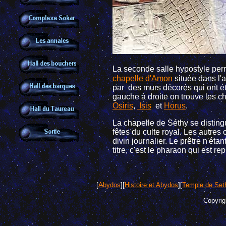
La seconde salle hypostyle per
chapelle d'Amon
située dans l'
par des murs décorés
qui ont é
gauche à droite on trouve les c
Osiris
,
Isis
et
Horus
.
La chapelle de Séthy se disting
fêtes du culte royal. Les autres
divin journalier. Le prêtre n'éta
titre, c'est le pharaon qui est r
[
Abydos
][
Histoire et Abydos
][
Temple de Set
Copyrig