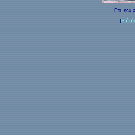
Etai scul
[
Précé