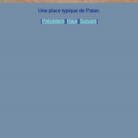
Une place typique de Patan.
[
Précédent
][
Haut
][
Suivant
]