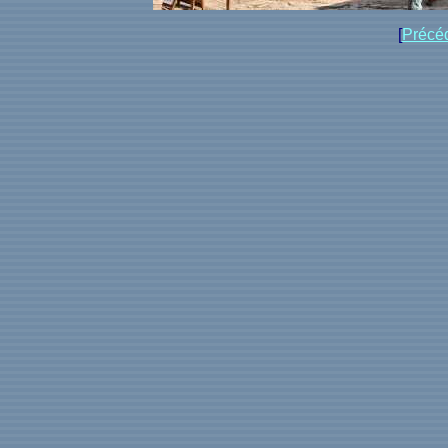
[
Précé