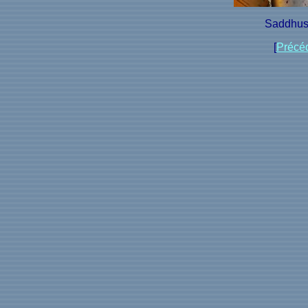
Saddhus 
[
Précé