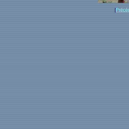
[
Précé