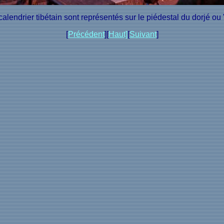
lendrier tibétain sont représentés sur le piédestal du dorjé ou
[
Précédent
][
Haut]
[
Suivant
]