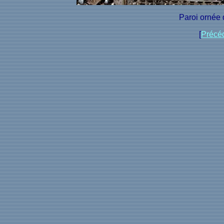
Paroi ornée 
[
Précé