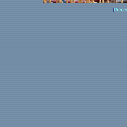
[
Précé