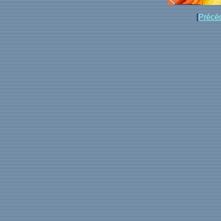
[
Précé