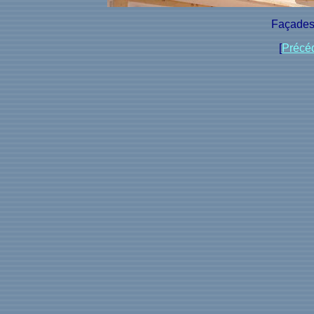
Façades 
[
Précé