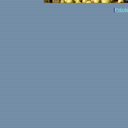
[
Précé