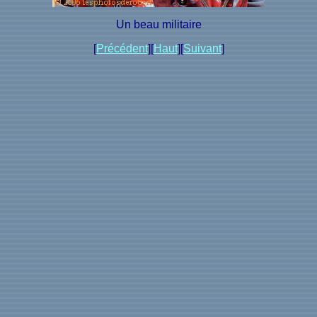
Un beau militaire
[
Précédent
][
Haut
][
Suivant
]